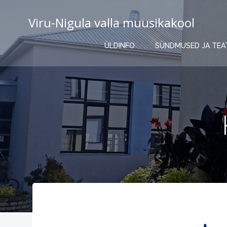
Skip
to
Viru-Nigula valla muusikakool
content
ÜLDINFO
SÜNDMUSED JA TEA