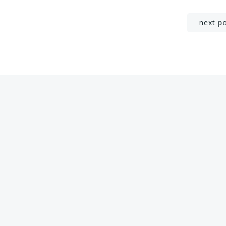
Post
next p
navigation