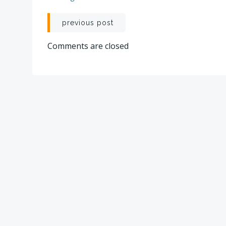
Post
previous post
navigation
Comments are closed